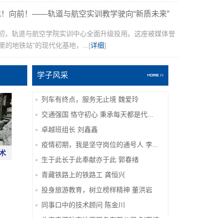
！向前！——轨道与航空实训教学驶向“新质未来”
6年初，轨道与航空学院实训中心全面升级投用。这座被媒体誉
里的地铁站”的现代化基地，...[
详细
]
学子风采
列车有终点，服务无止境 魏爱玲
交通强国 恪守初心 秉承每天都是代...
卓越班组长 刘鑫鑫
疫情初期，我是坚守岗位的通号人 李...
生于此长于此奉献亦于此 郭春绪
青藏铁路上的铁路工 龚恒兴
投身旅游教育，树立榜样精神 董洪岩
同事口中的技术顾问 陈金川