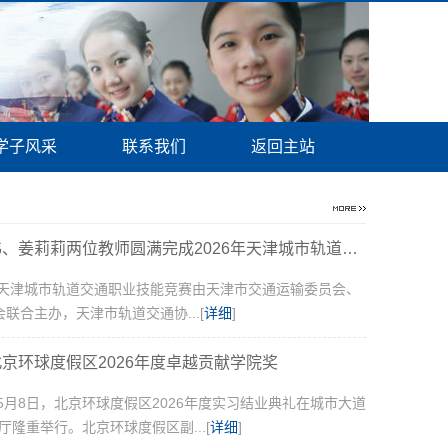
学子风采
联系我们
返回主站
我校吴国伟、姜莉莉两位教师圆满完成2026年天津城市轨道交通...
6年天津城市轨道交通职业技能竞赛由天津市交通运输委员会、
联合主办，天津市轨道交通协...[
详细
]
京环球度假区2026年度卓越贡献学院奖
年5月8日，北京环球度假区2026年度实习结业典礼在城市大道
X厅隆重举行。北京环球度假区副...[
详细
]