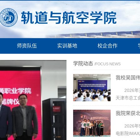
师资队伍
实训基地
校企合作
学院动态
/FOCUS NEWS
202
天津市总工会
我院荣获北
2026
电影院IMA