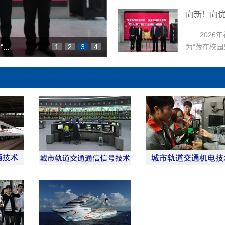
向新！向优
202
为“藏在校园
..
1
2
3
4