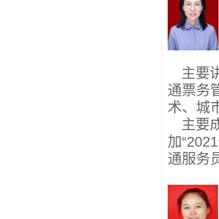
主要
通票务
术、城
主要
加“2
通服务