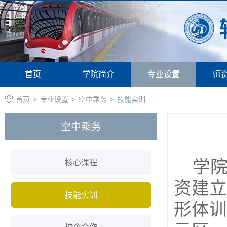
首页
学院简介
专业设置
师
首页
>
专业设置
>
空中乘务
>
技能实训
空中乘务
学
核心课程
资建立
技能实训
形体训