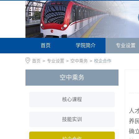
首页
学院简介
专业设置
首页
>
专业设置
>
空中乘务
>
校企合作
空中乘务
核心课程
人
技能实训
养
确